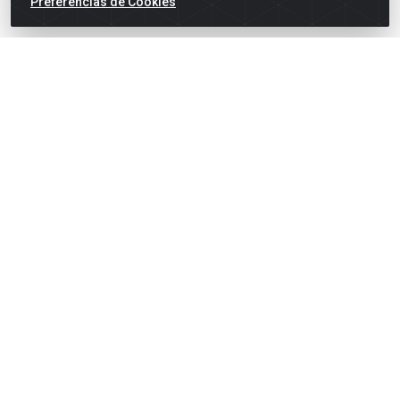
Preferências de Cookies
suporte@goiasatacado.com.br
Redes Sociais
Instagram
Facebook
Linkedin
YouTube
Formas de Pagamento
Rede Brasil - Avenida Universitária, nº 3860, Jardim das
Américas II Etapa - Anápolis/GO - CEP 75070-415 - CNPJ
07.728.073/0002-24