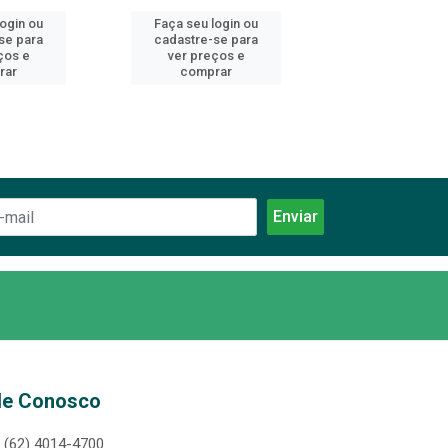
login ou
Faça seu login ou
Faça seu log
se para
cadastre-se para
cadastre-se 
ços e
ver preços e
ver preços
rar
comprar
comprar
le Conosco
(62) 4014-4700