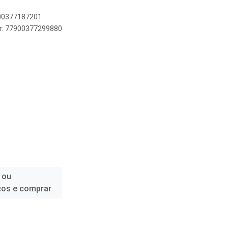
900377187201
er: 77900377299880
 ou
ços e comprar