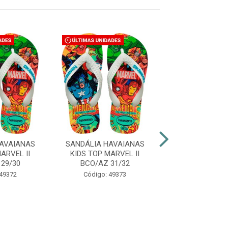
AVAIANAS
SANDÁLIA HAVAIANAS
SANDÁLIA HAV
ARVEL II
KIDS TOP MARVEL II
KIDS TOP MAR
29/30
BCO/AZ 31/32
BCO/AZ 33
 49372
Código: 49373
Código: 49