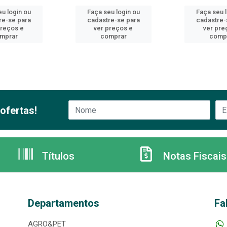
u login ou
Faça seu login ou
Faça seu 
re-se para
cadastre-se para
cadastre-
preços e
ver preços e
ver pre
mprar
comprar
comp
ofertas!
Títulos
Notas Fiscais
Departamentos
Fa
AGRO&PET