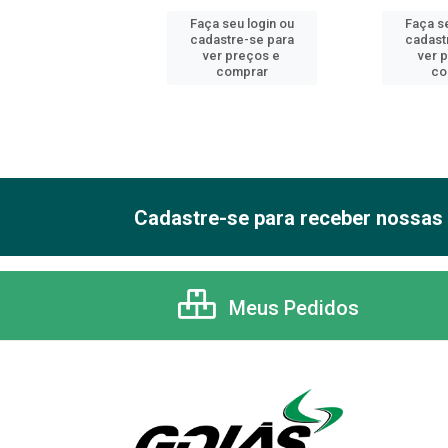
 seu login ou
Faça seu login ou
Faça se
astre-se para
cadastre-se para
cadast
er preços e
ver preços e
ver 
comprar
comprar
co
Cadastre-se para receber nossas 
Meus Pedidos