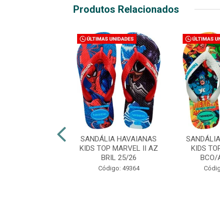
Produtos Relacionados
LIA HAVAIANAS
SANDÁLIA HAVAIANAS
SANDÁLI
TOP MARVEL II
KIDS TOP MARVEL II AZ
KIDS TO
O/AZ 33/34
BRIL 25/26
BCO/
digo: 49374
Código: 49364
Códig