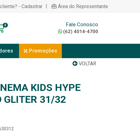
|
cliente? - Cadastrar
Área do Representante
Fale Conosco
0
(62) 4014-4700
dores
Promoções
VOLTAR
ANEMA KIDS HYPE
 GLITER 31/32
8630312