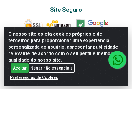
Site Seguro
O nosso site coleta cookies próprios e de
terceiros para proporcionar uma experiência
Baixe já nosso APP
personalizada ao usuário, apresentar publicidade
relevante de acordo com o seu perfil e melhorar a
qualidade do nosso site.
Aceitar
Negar não essenciais
Departamentos
Preferências de Cookies
AGRO&PET
ALBUNS E FIGURINHAS
ALIMENTOS
BAZAR
BEBIDAS