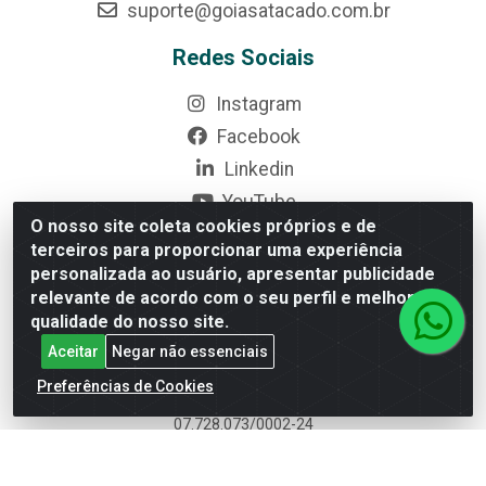
suporte@goiasatacado.com.br
Redes Sociais
Instagram
Facebook
Linkedin
YouTube
O nosso site coleta cookies próprios e de
Formas de Pagamento
terceiros para proporcionar uma experiência
personalizada ao usuário, apresentar publicidade
relevante de acordo com o seu perfil e melhorar a
qualidade do nosso site.
Aceitar
Negar não essenciais
Rede Brasil - Avenida Universitária, nº 3860, Jardim das
Preferências de Cookies
Américas II Etapa - Anápolis/GO - CEP 75070-415 - CNPJ
07.728.073/0002-24