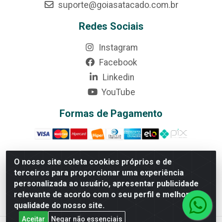
suporte@goiasatacado.com.br
Redes Sociais
Instagram
Facebook
Linkedin
YouTube
Formas de Pagamento
O nosso site coleta cookies próprios e de
terceiros para proporcionar uma experiência
Rede Brasil - Avenida Universitária, nº 3860, Jardim das
personalizada ao usuário, apresentar publicidade
Américas II Etapa - Anápolis/GO - CEP 75070-415 - CNPJ
relevante de acordo com o seu perfil e melhorar a
07.728.073/0002-24
qualidade do nosso site.
Aceitar
Negar não essenciais