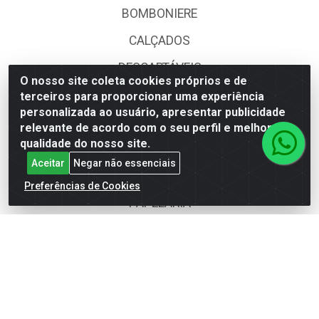
BOMBONIERE
CALÇADOS
DESCARTÁVEIS
O nosso site coleta cookies próprios e de
FOODS SERVICE
terceiros para proporcionar uma experiência
personalizada ao usuário, apresentar publicidade
HIG. PESSOAL E COSMÉTICA
relevante de acordo com o seu perfil e melhorar a
qualidade do nosso site.
LIMPEZA
Aceitar
Negar não essenciais
PAPEL CORTADO
Preferências de Cookies
PAPELARIA
UTILIDADES DOMÉSTICAS
Fale Conosco
(62) 4014-4700