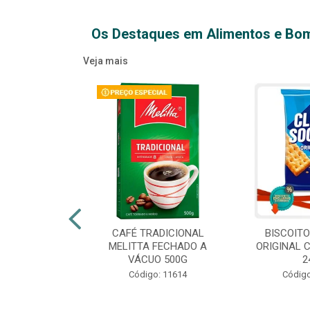
Os Destaques em Alimentos e Bo
Veja mais
XTRA VIRGEM
CAFÉ TRADICIONAL
BISCOIT
IDRO 500ML
MELITTA FECHADO A
ORIGINAL 
VÁCUO 500G
2
o: 14709
Código: 11614
Código