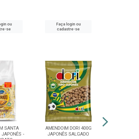
ogin ou
Faça login ou
Faça lo
tre-se
cadastre-se
cadast
M SANTA
AMENDOIM DORI 400G
PIRULITO 
 JAPONÊS -
JAPONÊS SALGADO
FLOPITO CO