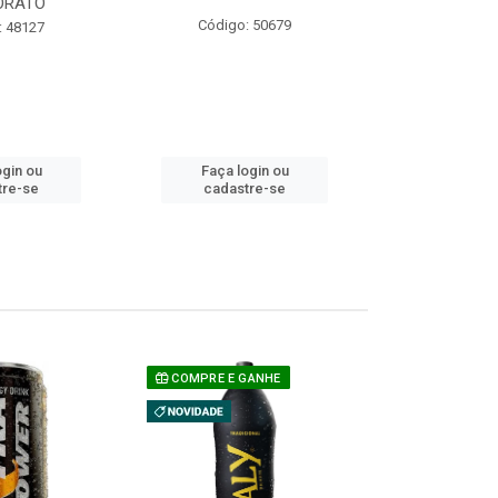
ORATO
COM ACUCAR
Código: 50679
: 48127
Código:
ogin ou
Faça login ou
Faça lo
tre-se
cadastre-se
cadast
COMPRE E GANHE