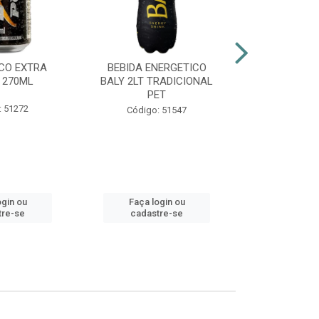
CO EXTRA
BEBIDA ENERGETICO
AGUARDENT
 270ML
BALY 2LT TRADICIONAL
965ML G
PET
: 51272
Códig
Código: 51547
ogin ou
Faça login ou
Faça lo
tre-se
cadastre-se
cadast