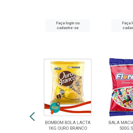
login ou
Faça login ou
Faça l
stre-se
cadastre-se
cadas
 FLORESTLA
BOMBOM BOLA LACTA
BALA MACI
ORACAO 300G
1KG OURO BRANCO
500G 