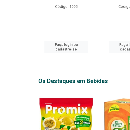
R EXPLOSIVO
Código: 1995
Código
o: 49916
login ou
Faça login ou
Faça l
stre-se
cadastre-se
cadas
Os Destaques em Bebidas