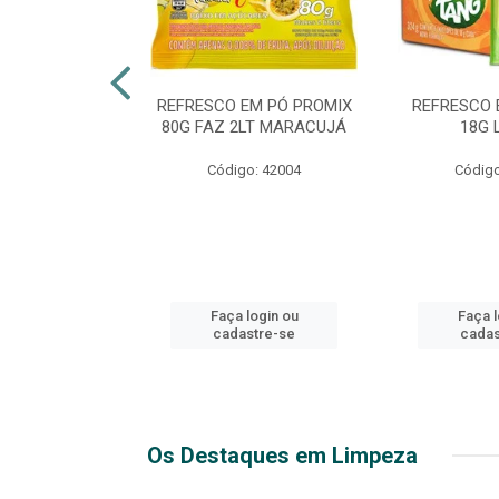
TE 51 LUXO
REFRESCO EM PÓ PROMIX
REFRESCO 
 GARRAFA
80G FAZ 2LT MARACUJÁ
18G 
go: 44
Código: 42004
Código
login ou
Faça login ou
Faça l
stre-se
cadastre-se
cadas
Os Destaques em Limpeza