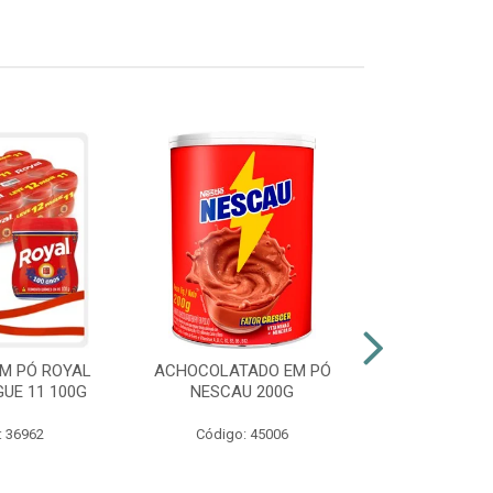
M PÓ ROYAL
ACHOCOLATADO EM PÓ
AZEITE EXT
GUE 11 100G
NESCAU 200G
GALLO VID
: 36962
Código: 45006
Código: