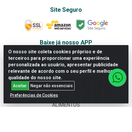
Site Seguro
Baixe já nosso APP
O nosso site coleta cookies próprios e de
terceiros para proporcionar uma experiência
personalizada ao usuário, apresentar publicidade
Departamentos
relevante de acordo com o seu perfil e melhorar a
qualidade do nosso site.
AGRO&PET
Aceitar
Negar não essenciais
ALBUNS E FIGURINHAS
Preferências de Cookies
ALIMENTOS
BAZAR
BEBIDAS