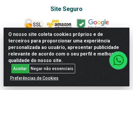
Site Seguro
O nosso site coleta cookies próprios e de
terceiros para proporcionar uma experiência
Baixe já nosso APP
personalizada ao usuário, apresentar publicidade
relevante de acordo com o seu perfil e melhorar a
qualidade do nosso site.
Departamentos
Aceitar
Negar não essenciais
Preferências de Cookies
AGRO&PET
ALBUNS E FIGURINHAS
ALIMENTOS
BAZAR
BEBIDAS