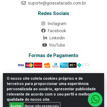
suporte@goiasatacado.com.br
Redes Sociais
Instagram
Facebook
Linkedin
YouTube
Formas de Pagamento
O nosso site coleta cookies próprios e de
terceiros para proporcionar uma experiência
Rede Brasil - Avenida Universitária, nº 3860, Jardim das
personalizada ao usuário, apresentar publicidade
Américas II Etapa - Anápolis/GO - CEP 75070-415 - CNPJ
relevante de acordo com o seu perfil e melhorar a
07.728.073/0002-24
qualidade do nosso site.
Aceitar
Negar não essenciais