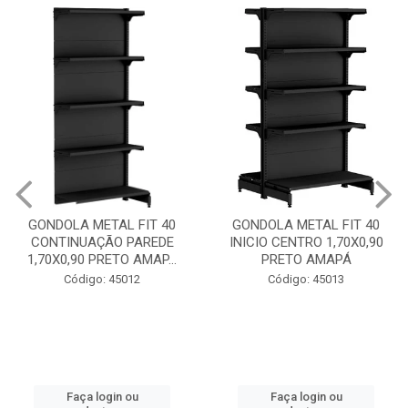
GONDOLA METAL F
INICIO PAREDE 1,7
IT 40
GONDOLA METAL FIT 40
PRETO AMAP
AREDE
INICIO CENTRO 1,70X0,90
MAP...
PRETO AMAPÁ
Código: 4501
2
Código: 45013
Faça login ou
cadastre-se
Faça login ou