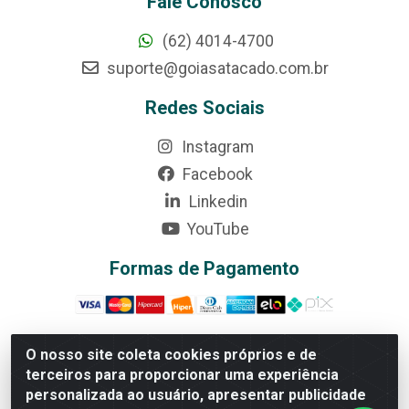
Fale Conosco
(62) 4014-4700
suporte@goiasatacado.com.br
Redes Sociais
Instagram
Facebook
Linkedin
YouTube
Formas de Pagamento
O nosso site coleta cookies próprios e de
terceiros para proporcionar uma experiência
Rede Brasil - Avenida Universitária, nº 3860, Jardim das
personalizada ao usuário, apresentar publicidade
Américas II Etapa - Anápolis/GO - CEP 75070-415 -