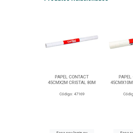
 ENCAP AUTOAD
PAPEL CONTACT
PAPEL
ITCH 10MT
45CMX2M CRISTAL 80M
45CMX10M
digo: 47143
Código: 47169
Códig
 seu login ou
Faça seu login ou
Faça se