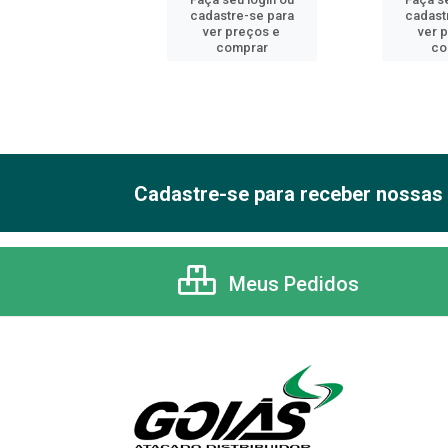
astre-se para
cadastre-se para
cadast
er preços e
ver preços e
ver 
comprar
comprar
co
Cadastre-se para receber nossas 
Meus Pedidos