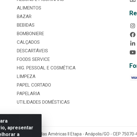
ALIMENTOS
Re
BAZAR
BEBIDAS
BOMBONIERE
CALÇADOS
DESCARTÁVEIS
FOODS SERVICE
Fo
HIG. PESSOAL E COSMÉTICA
LIMPEZA
PAPEL CORTADO
PAPELARIA
UTILIDADES DOMÉSTICAS
para
io, apresentar
elhorar a
tária, nº 3860, Jardim das Américas II Etapa - Anápolis/GO - CEP 7507