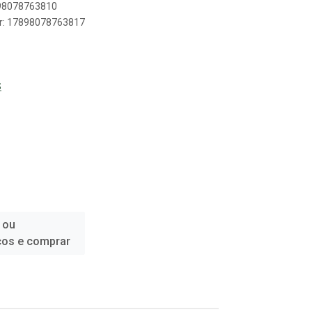
898078763810
er: 17898078763817
S
 ou
ços e comprar