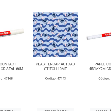
 CONTACT
PLAST ENCAP AUTOAD
PAPEL C
 CRISTAL 80M
STITCH 10MT
45CMX2M CR
o: 47168
Código: 47143
Código:
u login ou
Faça seu login ou
Faça seu 