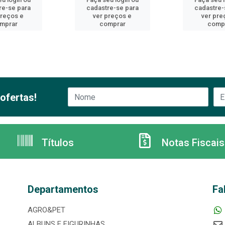
re-se para
cadastre-se para
cadastre-
preços e
ver preços e
ver pre
mprar
comprar
comp
ofertas!
Títulos
Notas Fiscais
Departamentos
Fa
AGRO&PET
ALBUNS E FIGURINHAS