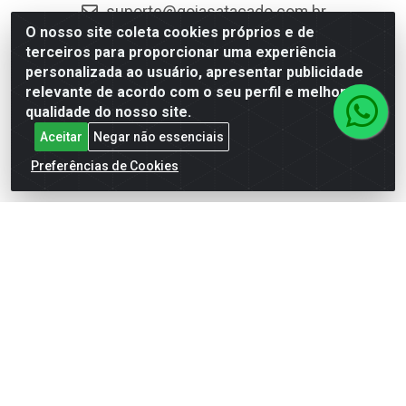
suporte@goiasatacado.com.br
O nosso site coleta cookies próprios e de
Redes Sociais
terceiros para proporcionar uma experiência
personalizada ao usuário, apresentar publicidade
Instagram
relevante de acordo com o seu perfil e melhorar a
qualidade do nosso site.
Facebook
Aceitar
Negar não essenciais
Linkedin
Preferências de Cookies
YouTube
Formas de Pagamento
Rede Brasil - Avenida Universitária, nº 3860, Jardim das
Américas II Etapa - Anápolis/GO - CEP 75070-415 - CNPJ
07.728.073/0002-24