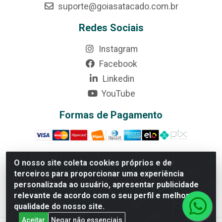
suporte@goiasatacado.com.br
Redes Sociais
Instagram
Facebook
Linkedin
YouTube
Formas de Pagamento
O nosso site coleta cookies próprios e de
terceiros para proporcionar uma experiência
Rede Brasil - Avenida Universitária, nº 3860, Jardim das
personalizada ao usuário, apresentar publicidade
Américas II Etapa - Anápolis/GO - CEP 75070-415 - CNPJ
relevante de acordo com o seu perfil e melhorar a
07.728.073/0002-24
qualidade do nosso site.
Aceitar
Negar não essenciais