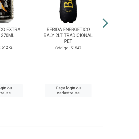
CO EXTRA
BEBIDA ENERGETICO
AGUARDENT
 270ML
BALY 2LT TRADICIONAL
965ML G
PET
: 51272
Códig
Código: 51547
ogin ou
Faça login ou
Faça lo
tre-se
cadastre-se
cadast