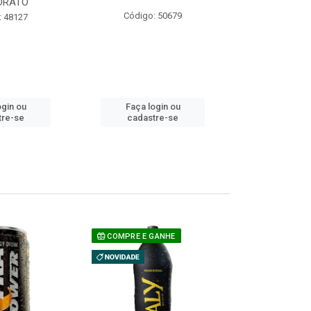
ORATO
COM ACUCAR
Código: 50679
: 48127
Código:
ogin ou
Faça login ou
Faça lo
tre-se
cadastre-se
cadast
COMPRE E GANHE