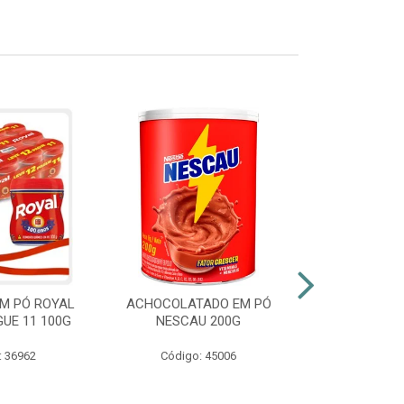
M PÓ ROYAL
ACHOCOLATADO EM PÓ
AZEITE EXT
GUE 11 100G
NESCAU 200G
GALLO VID
: 36962
Código: 45006
Código: