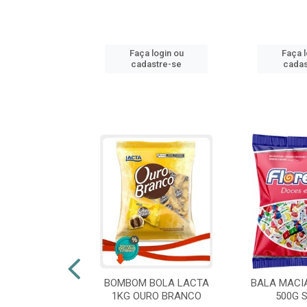
login ou
Faça login ou
Faça l
stre-se
cadastre-se
cadas
 FLORESTLA
BOMBOM BOLA LACTA
BALA MACI
ORACAO 300G
1KG OURO BRANCO
500G 