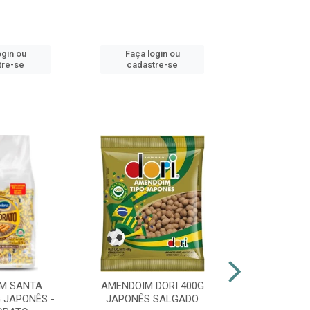
ogin ou
Faça login ou
Faça lo
tre-se
cadastre-se
cadast
M SANTA
AMENDOIM DORI 400G
PIRULITO 
 JAPONÊS -
JAPONÊS SALGADO
FLOPITO CO