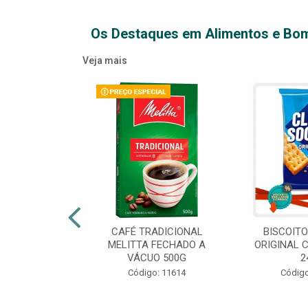
Os Destaques em Alimentos e Bo
Veja mais
XTRA VIRGEM
CAFÉ TRADICIONAL
BISCOIT
IDRO 500ML
MELITTA FECHADO A
ORIGINAL 
VÁCUO 500G
2
o: 14709
Código: 11614
Código