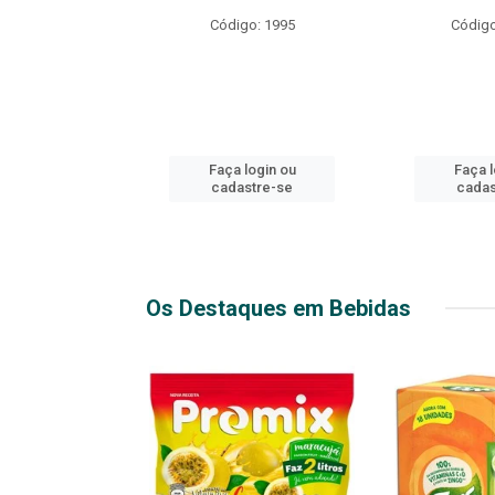
R EXPLOSIVO
Código: 1995
Código
o: 49916
login ou
Faça login ou
Faça l
stre-se
cadastre-se
cadas
Os Destaques em Bebidas