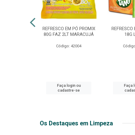
TE 51 LUXO
REFRESCO EM PÓ PROMIX
REFRESCO 
 GARRAFA
80G FAZ 2LT MARACUJÁ
18G 
go: 44
Código: 42004
Código
login ou
Faça login ou
Faça l
stre-se
cadastre-se
cadas
Os Destaques em Limpeza