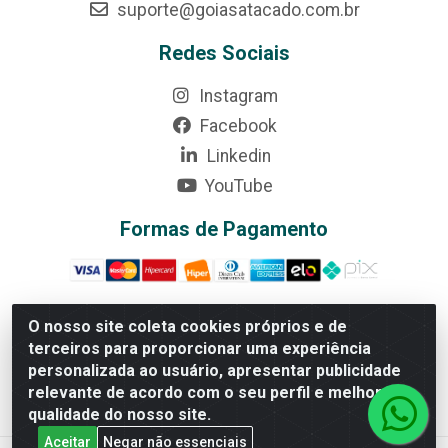
suporte@goiasatacado.com.br
Redes Sociais
Instagram
Facebook
Linkedin
YouTube
Formas de Pagamento
O nosso site coleta cookies próprios e de
terceiros para proporcionar uma experiência
Rede Brasil - Avenida Universitária, nº 3860, Jardim das
personalizada ao usuário, apresentar publicidade
Américas II Etapa - Anápolis/GO - CEP 75070-415 - CNPJ
relevante de acordo com o seu perfil e melhorar a
07.728.073/0002-24
qualidade do nosso site.
Aceitar
Negar não essenciais