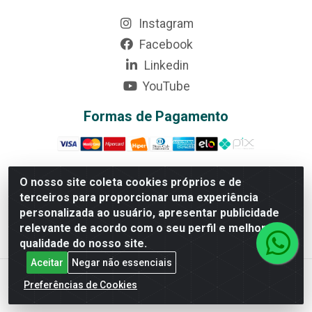
Instagram
Facebook
Linkedin
YouTube
Formas de Pagamento
O nosso site coleta cookies próprios e de
terceiros para proporcionar uma experiência
Rede Brasil - Avenida Universitária, nº 3860, Jardim das
personalizada ao usuário, apresentar publicidade
Américas II Etapa - Anápolis/GO - CEP 75070-415 -
relevante de acordo com o seu perfil e melhorar a
CNPJ 07.728.073/0002-24
qualidade do nosso site.
Aceitar
Negar não essenciais
Preferências de Cookies