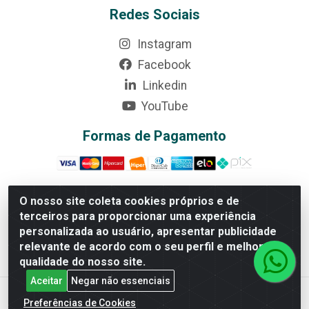
Redes Sociais
Instagram
Facebook
Linkedin
YouTube
Formas de Pagamento
O nosso site coleta cookies próprios e de
terceiros para proporcionar uma experiência
Rede Brasil - Avenida Universitária, nº 3860, Jardim das
personalizada ao usuário, apresentar publicidade
Américas II Etapa - Anápolis/GO - CEP 75070-415 -
relevante de acordo com o seu perfil e melhorar a
CNPJ 07.728.073/0002-24
qualidade do nosso site.
Aceitar
Negar não essenciais
Preferências de Cookies