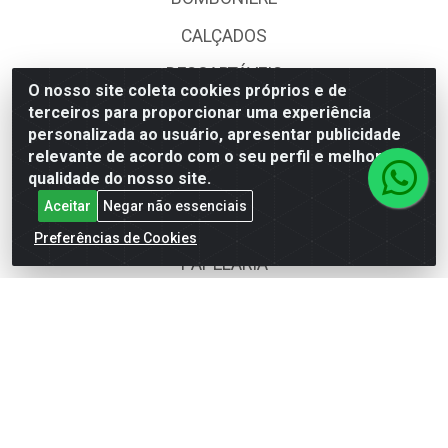
CALÇADOS
DESCARTÁVEIS
O nosso site coleta cookies próprios e de
FOODS SERVICE
terceiros para proporcionar uma experiência
personalizada ao usuário, apresentar publicidade
HIG. PESSOAL E COSMÉTICA
relevante de acordo com o seu perfil e melhorar a
qualidade do nosso site.
LIMPEZA
Aceitar
Negar não essenciais
PAPEL CORTADO
Preferências de Cookies
PAPELARIA
UTILIDADES DOMÉSTICAS
Fale Conosco
(62) 4014-4700
suporte@goiasatacado.com.br