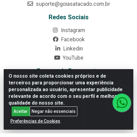
suporte@goiasatacado.com.br
Redes Sociais
Instagram
Facebook
Linkedin
YouTube
Formas de Pagamento
O nosso site coleta cookies próprios e de
terceiros para proporcionar uma experiência
personalizada ao usuário, apresentar publicidade
relevante de acordo com o seu perfil e melhorar a
qualidade do nosso site.
Rede Brasil - Avenida Universitária, nº 3860, Jardim das
Aceitar
Negar não essenciais
Américas II Etapa - Anápolis/GO - CEP 75070-415 - CNPJ
07.728.073/0002-24
Preferências de Cookies