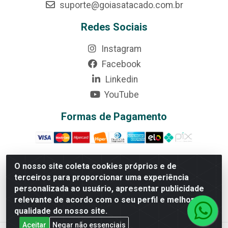
suporte@goiasatacado.com.br
Redes Sociais
Instagram
Facebook
Linkedin
YouTube
Formas de Pagamento
O nosso site coleta cookies próprios e de
terceiros para proporcionar uma experiência
Rede Brasil - Avenida Universitária, nº 3860, Jardim das
personalizada ao usuário, apresentar publicidade
Américas II Etapa - Anápolis/GO - CEP 75070-415 - CNPJ
relevante de acordo com o seu perfil e melhorar a
07.728.073/0002-24
qualidade do nosso site.
Aceitar
Negar não essenciais