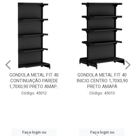
GONDOLA 
INICIO PA
METAL FIT 40
GONDOLA METAL FIT 40
PRET
AÇÃO PAREDE
INICIO CENTRO 1,70X0,90
 PRETO AMAP...
PRETO AMAPÁ
Códi
go: 45012
Código: 45013
Faça
cad
 login ou
Faça login ou