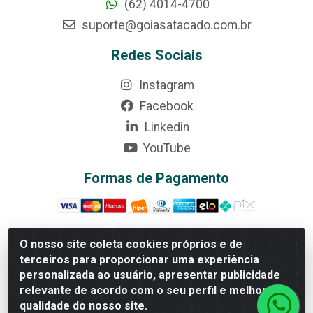
(62) 4014-4700
suporte@goiasatacado.com.br
Redes Sociais
Instagram
Facebook
Linkedin
YouTube
Formas de Pagamento
O nosso site coleta cookies próprios e de
terceiros para proporcionar uma experiência
Rede Brasil - Avenida Universitária, nº 3860, Jardim das
personalizada ao usuário, apresentar publicidade
Américas II Etapa - Anápolis/GO - CEP 75070-415 -
relevante de acordo com o seu perfil e melhorar a
CNPJ 07.728.073/0002-24
qualidade do nosso site.