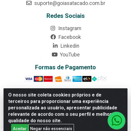
suporte@goiasatacado.com.br
Redes Sociais
Instagram
Facebook
Linkedin
YouTube
Formas de Pagamento
O nosso site coleta cookies próprios e de
terceiros para proporcionar uma experiência
Rede Brasil - Avenida Universitária, nº 3860, Jardim das
personalizada ao usuário, apresentar publicidade
Américas II Etapa - Anápolis/GO - CEP 75070-415 -
relevante de acordo com o seu perfil e melhorar a
CNPJ 07.728.073/0002-24
qualidade do nosso site.
Aceitar
Negar não essenciais