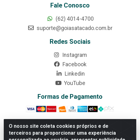
Fale Conosco
(62) 4014-4700
suporte@goiasatacado.com.br
Redes Sociais
Instagram
Facebook
Linkedin
YouTube
Formas de Pagamento
O nosso site coleta cookies próprios e de
terceiros para proporcionar uma experiência
Rede Brasil - Avenida Universitária, nº 3860, Jardim das
personalizada ao usuário, apresentar publicidade
Américas II Etapa - Anápolis/GO - CEP 75070-415 -