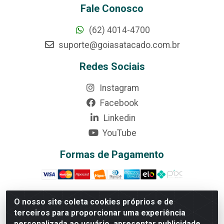
Fale Conosco
(62) 4014-4700
suporte@goiasatacado.com.br
Redes Sociais
Instagram
Facebook
Linkedin
YouTube
Formas de Pagamento
O nosso site coleta cookies próprios e de
terceiros para proporcionar uma experiência
Rede Brasil - Avenida Universitária, nº 3860, Jardim das
personalizada ao usuário, apresentar publicidade
Américas II Etapa - Anápolis/GO - CEP 75070-415 -