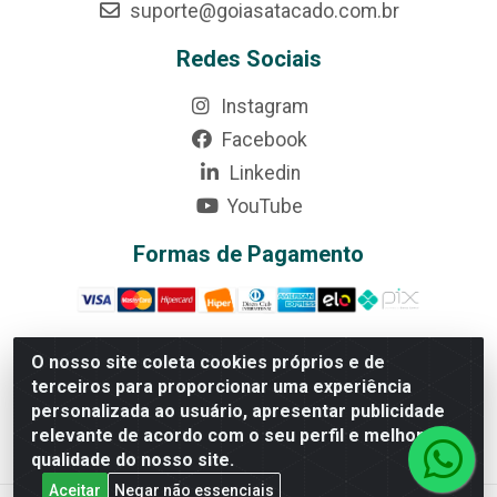
suporte@goiasatacado.com.br
Redes Sociais
Instagram
Facebook
Linkedin
YouTube
Formas de Pagamento
O nosso site coleta cookies próprios e de
terceiros para proporcionar uma experiência
Rede Brasil - Avenida Universitária, nº 3860, Jardim das
personalizada ao usuário, apresentar publicidade
Américas II Etapa - Anápolis/GO - CEP 75070-415 - CNPJ
relevante de acordo com o seu perfil e melhorar a
07.728.073/0002-24
qualidade do nosso site.
Aceitar
Negar não essenciais