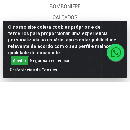
BOMBONIERE
CALÇADOS
O nosso site coleta cookies próprios e de
DESCARTÁVEIS
terceiros para proporcionar uma experiência
FOODS SERVICE
personalizada ao usuário, apresentar publicidade
relevante de acordo com o seu perfil e melhorar a
HIG. PESSOAL E COSMÉTICA
qualidade do nosso site.
Aceitar
Negar não essenciais
LIMPEZA
Preferências de Cookies
PAPEL CORTADO
PAPELARIA
UTILIDADES DOMÉSTICAS
Fale Conosco
(62) 4014-4700