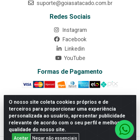
suporte@goiasatacado.com.br
Redes Sociais
Instagram
Facebook
Linkedin
YouTube
Formas de Pagamento
O nosso site coleta cookies próprios e de
terceiros para proporcionar uma experiência
Rede Brasil - Avenida Universitária, nº 3860, Jardim das
personalizada ao usuário, apresentar publicidade
Américas II Etapa - Anápolis/GO - CEP 75070-415 - CNPJ
relevante de acordo com o seu perfil e melhorar a
07.728.073/0002-24
qualidade do nosso site.
Aceitar
Negar não essenciais