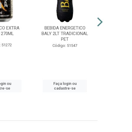
CO EXTRA
BEBIDA ENERGETICO
AGUARDENT
 270ML
BALY 2LT TRADICIONAL
965ML G
PET
: 51272
Códig
Código: 51547
ogin ou
Faça login ou
Faça lo
tre-se
cadastre-se
cadast