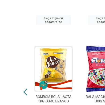
login ou
Faça login ou
Faça l
stre-se
cadastre-se
cadas
 FLORESTLA
BOMBOM BOLA LACTA
BALA MACI
ORACAO 300G
1KG OURO BRANCO
500G 