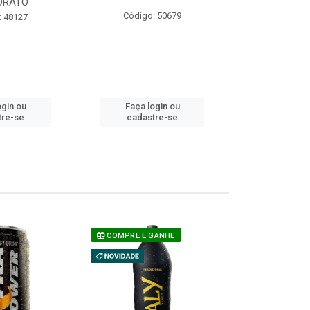
ORATO
COM ACUCAR
Código: 50679
: 48127
Código:
ogin ou
Faça login ou
Faça lo
tre-se
cadastre-se
cadast
COMPRE E GANHE