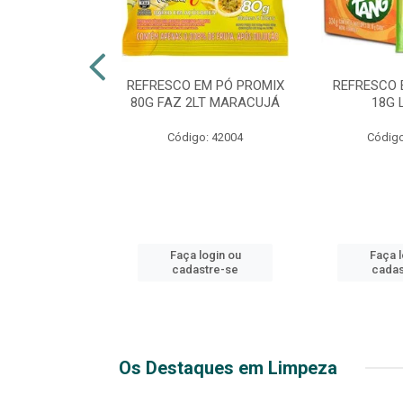
TE 51 LUXO
REFRESCO EM PÓ PROMIX
REFRESCO 
 GARRAFA
80G FAZ 2LT MARACUJÁ
18G 
go: 44
Código: 42004
Código
login ou
Faça login ou
Faça l
stre-se
cadastre-se
cadas
Os Destaques em Limpeza