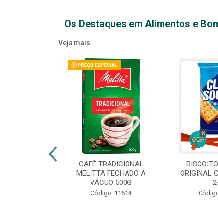
Os Destaques em Alimentos e Bo
Veja mais
XTRA VIRGEM
CAFÉ TRADICIONAL
BISCOIT
IDRO 500ML
MELITTA FECHADO A
ORIGINAL 
VÁCUO 500G
2
o: 14709
Código: 11614
Código