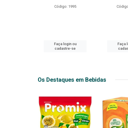
R EXPLOSIVO
Código: 1995
Código
o: 49916
login ou
Faça login ou
Faça l
stre-se
cadastre-se
cadas
Os Destaques em Bebidas