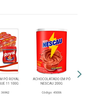
M PÓ ROYAL
ACHOCOLATADO EM PÓ
AZEITE EXT
GUE 11 100G
NESCAU 200G
GALLO VID
: 36962
Código: 45006
Código: