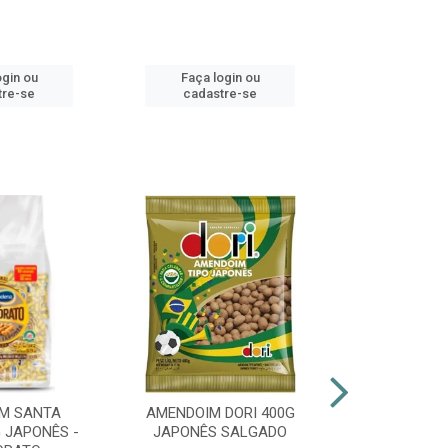
ogin ou
Faça login ou
Faça lo
tre-se
cadastre-se
cadast
M SANTA
AMENDOIM DORI 400G
PIRULITO 
 JAPONÊS -
JAPONÊS SALGADO
FLOPITO CO