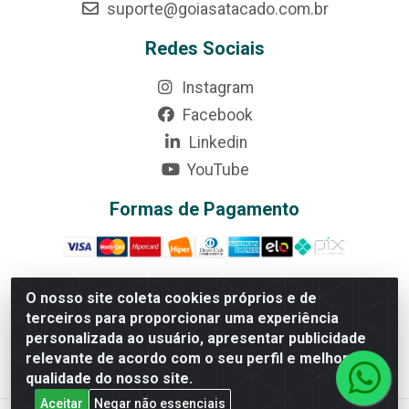
suporte@goiasatacado.com.br
Redes Sociais
Instagram
Facebook
Linkedin
YouTube
Formas de Pagamento
O nosso site coleta cookies próprios e de
terceiros para proporcionar uma experiência
Rede Brasil - Avenida Universitária, nº 3860, Jardim das
personalizada ao usuário, apresentar publicidade
Américas II Etapa - Anápolis/GO - CEP 75070-415 - CNPJ
relevante de acordo com o seu perfil e melhorar a
07.728.073/0002-24
qualidade do nosso site.
Aceitar
Negar não essenciais