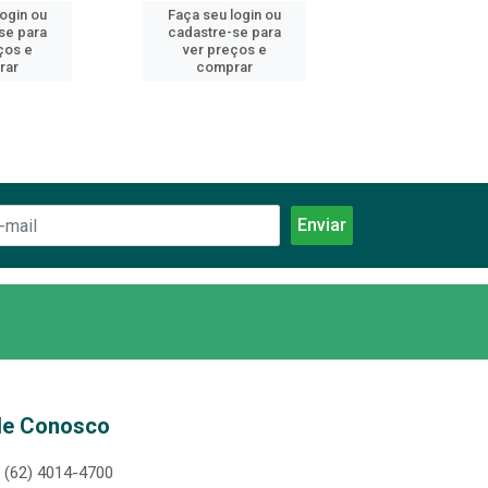
login ou
Faça seu login ou
Faça seu log
se para
cadastre-se para
cadastre-se 
ços e
ver preços e
ver preços
rar
comprar
comprar
le Conosco
(62) 4014-4700