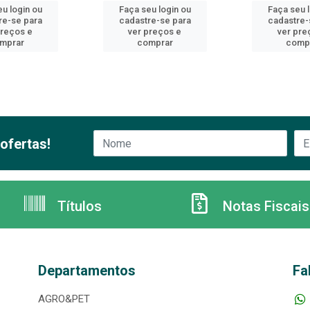
u login ou
Faça seu login ou
Faça seu 
re-se para
cadastre-se para
cadastre-
preços e
ver preços e
ver pre
mprar
comprar
comp
ofertas!
Títulos
Notas Fiscais
Departamentos
Fa
AGRO&PET