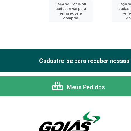
 seu login ou
Faça seu login ou
Faça se
astre-se para
cadastre-se para
cadast
er preços e
ver preços e
ver 
comprar
comprar
co
Cadastre-se para receber nossas 
Meus Pedidos