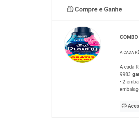
Compre e Ganhe
COMBO 
A CADA R$
A cada R
9983
ga
• 2 emb
embalag
Aces