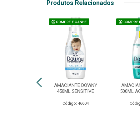
Produtos Relacionados
E E GANHE
COMPRE E GANHE
COMPRE 
IANTE DOWNY
AMACIANTE DOWNY
AMACIA
L LÍRIOS DO
450ML SENSITIVE
500ML Á
CAMPO
Código: 46604
Códig
digo: 46612