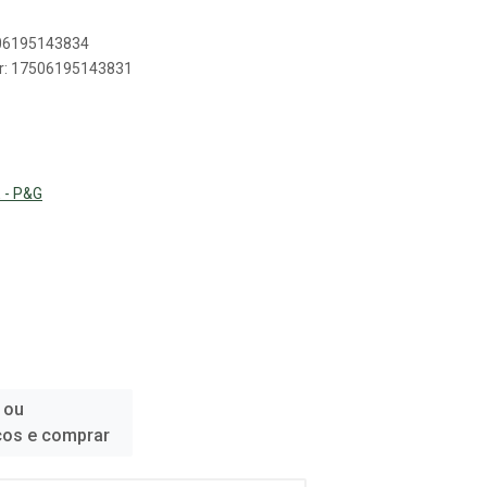
506195143834
er: 17506195143831
 - P&G
 ou
ços e comprar