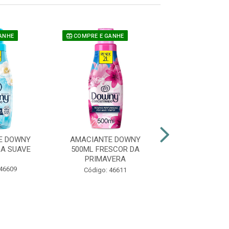
ANHE
COMPRE E GANHE
COMPRE E GAN
E DOWNY
AMACIANTE DOWNY
AMACIANTE 
SA SUAVE
500ML FRESCOR DA
500ML LÍRI
PRIMAVERA
CAMPO
 46609
Código: 46611
Código: 46