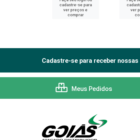
astre-se para
cadastre-se para
cadast
er preços e
ver preços e
ver 
comprar
comprar
co
Cadastre-se para receber nossas 
Meus Pedidos