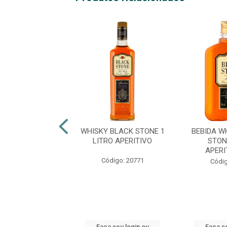
 GRAN PAR COM
WHISKY BLACK STONE 1
BEBIDA W
PO 1 LITRO
LITRO APERITIVO
STON
APERI
digo: 24938
Código: 20771
Códig
 seu login ou
Faça seu login ou
Faça se