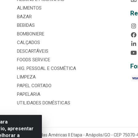
ALIMENTOS
Re
BAZAR
BEBIDAS
BOMBONIERE
CALÇADOS
DESCARTÁVEIS
FOODS SERVICE
Fo
HIG. PESSOAL E COSMÉTICA
LIMPEZA
PAPEL CORTADO
PAPELARIA
UTILIDADES DOMÉSTICAS
para
io, apresentar
elhorar a
tária, nº 3860, Jardim das Américas II Etapa - Anápolis/GO - CEP 7507