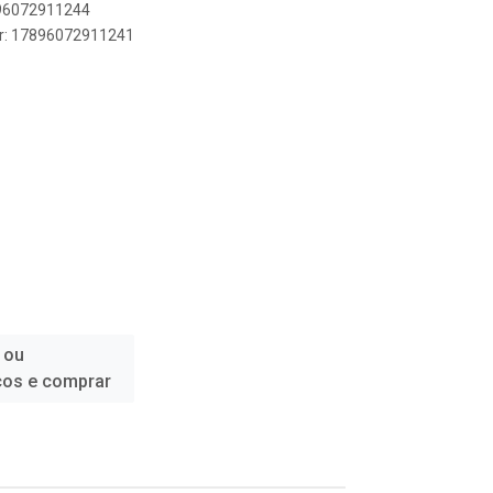
896072911244
er: 17896072911241
 ou
ços e comprar