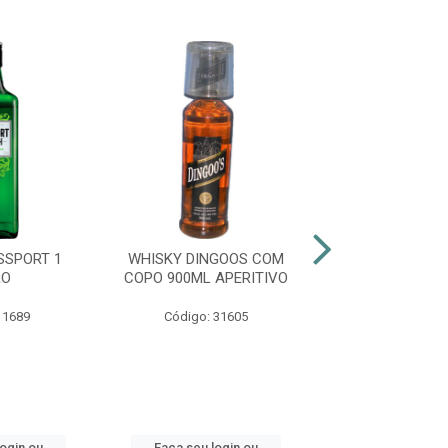
SSPORT 1
WHISKY DINGOOS COM
WHISKY GRAN 
RO
COPO 900ML APERITIVO
COPO 1 LI
 1689
Código: 31605
Código: 24
login ou
Faça seu login ou
Faça seu log