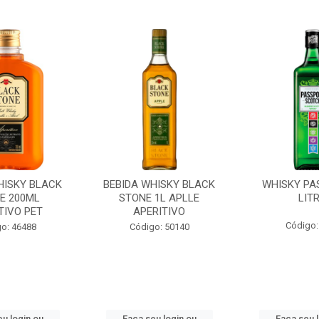
HISKY BLACK
BEBIDA WHISKY BLACK
WHISKY PA
E 200ML
STONE 1L APLLE
LIT
TIVO PET
APERITIVO
Código:
o: 46488
Código: 50140
u login ou
Faça seu login ou
Faça seu 