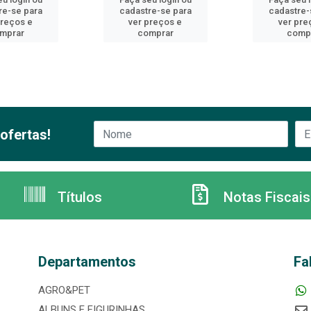
re-se para
cadastre-se para
cadastre-
preços e
ver preços e
ver pre
mprar
comprar
comp
ofertas!
Títulos
Notas Fiscais
Departamentos
Fa
AGRO&PET
ALBUNS E FIGURINHAS