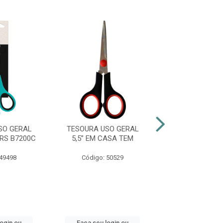
SO GERAL
TESOURA USO GERAL
TESOURA PRE
RS B7200C
5,5” EM CASA TEM
BAZZE 10,5CM 
 49498
Código: 50529
Código: 49
login ou
Faça seu login ou
Faça seu log