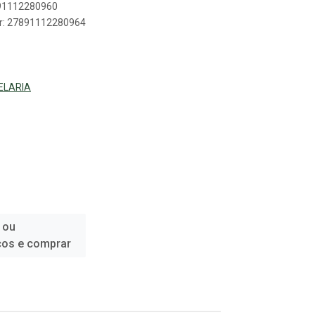
891112280960
er: 27891112280964
ELARIA
 ou
ços e comprar