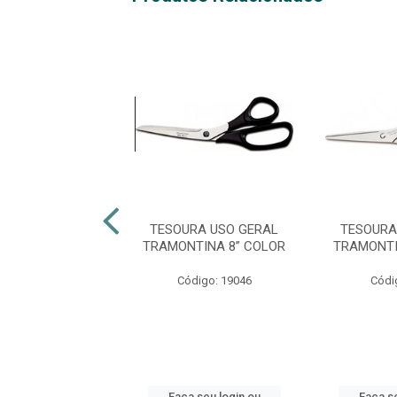
URA PRECISÃO
TESOURA USO GERAL
TESOURA
10,5CM CARTELA
TRAMONTINA 8” COLOR
TRAMONTI
digo: 49499
Código: 19046
Códi
 seu login ou
Faça seu login ou
Faça se