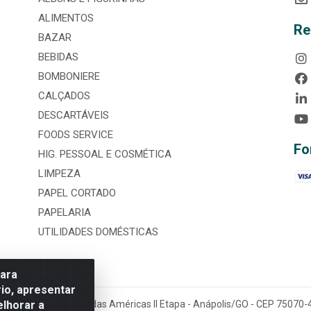
ALIMENTOS
Re
BAZAR
BEBIDAS
BOMBONIERE
CALÇADOS
DESCARTÁVEIS
FOODS SERVICE
Fo
HIG. PESSOAL E COSMÉTICA
LIMPEZA
PAPEL CORTADO
PAPELARIA
UTILIDADES DOMÉSTICAS
para
io, apresentar
elhorar a
tária, nº 3860, Jardim das Américas II Etapa - Anápolis/GO - CEP 7507