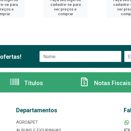
re-se para
cadastre-se para
cadastre-
preços e
ver preços e
ver pre
mprar
comprar
comp
ofertas!
Títulos
Notas Fiscais
Departamentos
Fa
AGRO&PET
ALBUNS E FIGURINHAS