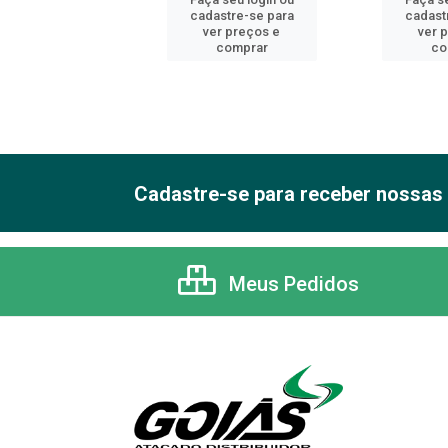
astre-se para
cadastre-se para
cadast
er preços e
ver preços e
ver 
comprar
comprar
co
Cadastre-se para receber nossas 
Meus Pedidos