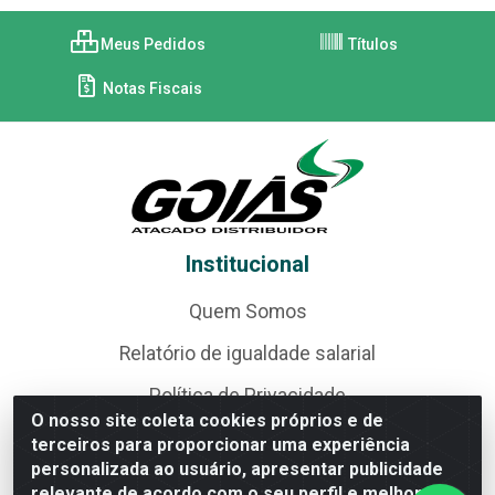
Meus Pedidos
Títulos
Notas Fiscais
Institucional
Quem Somos
Relatório de igualdade salarial
Política de Privacidade
O nosso site coleta cookies próprios e de
Política de Troca e Devolução
terceiros para proporcionar uma experiência
personalizada ao usuário, apresentar publicidade
Guia de primeiro acesso
relevante de acordo com o seu perfil e melhorar a