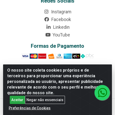
Redes Sociais
Instagram
Facebook
Linkedin
YouTube
Formas de Pagamento
O nosso site coleta cookies próprios e de
terceiros para proporcionar uma experiência
Rede Brasil - Avenida Universitária, nº 3860, Jardim das
personalizada ao usuário, apresentar publicidade
Américas II Etapa - Anápolis/GO - CEP 75070-415 -
relevante de acordo com o seu perfil e melhorar a
CNPJ 07.728.073/0002-24
qualidade do nosso site.
Aceitar
Negar não essenciais
Preferências de Cookies