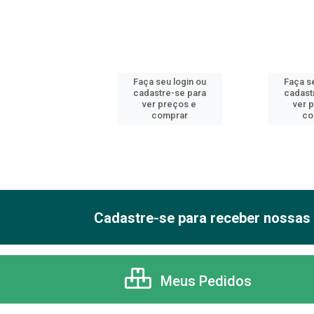
 seu login ou
Faça seu login ou
Faça se
astre-se para
cadastre-se para
cadast
er preços e
ver preços e
ver 
comprar
comprar
co
Cadastre-se para receber nossas 
Meus Pedidos