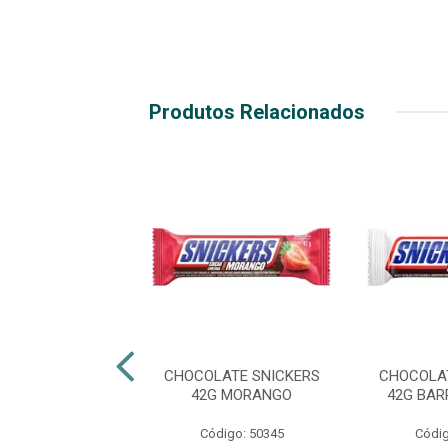
Produtos Relacionados
LATE SNICKERS
CHOCOLATE SNICKERS
CHOCOLA
É DE MOLEQUE
42G MORANGO
42G BA
digo: 50665
Código: 50345
Códig