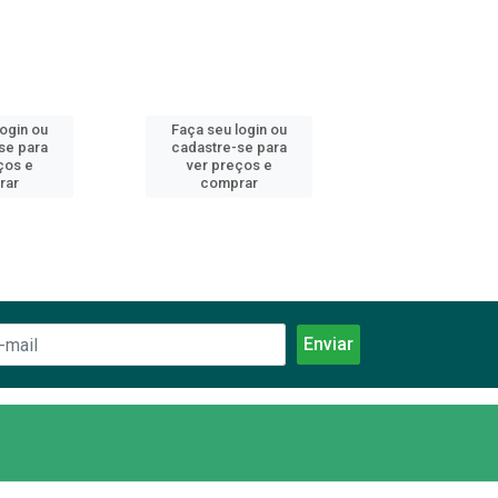
login ou
Faça seu login ou
Faça seu log
se para
cadastre-se para
cadastre-se 
ços e
ver preços e
ver preços
rar
comprar
comprar