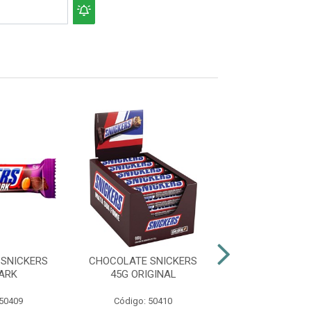
SNICKERS
CHOCOLATE SNICKERS
CHOCOLATE SN
ARK
45G ORIGINAL
42G PÉ DE M
 50409
Código: 50410
Código: 50