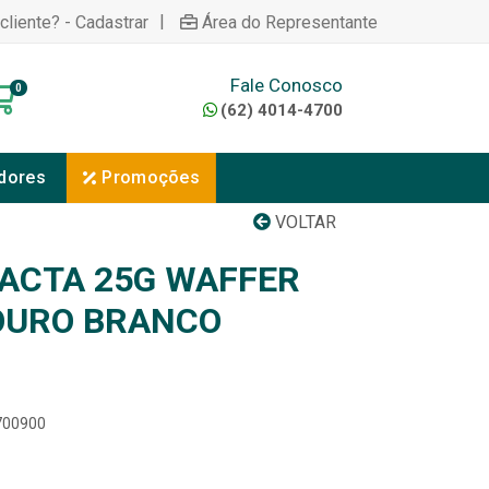
|
cliente? - Cadastrar
Área do Representante
Fale Conosco
0
(62) 4014-4700
dores
Promoções
VOLTAR
ACTA 25G WAFFER
OURO BRANCO
5700900