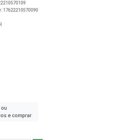
622210570109
er: 17622210570090
R
 ou
ços e comprar