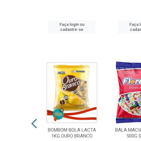
login ou
Faça login ou
Faça l
stre-se
cadastre-se
cadas
 FLORESTLA
BOMBOM BOLA LACTA
BALA MACI
ORACAO 300G
1KG OURO BRANCO
500G 