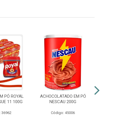
M PÓ ROYAL
ACHOCOLATADO EM PÓ
AZEITE EXT
GUE 11 100G
NESCAU 200G
GALLO VID
: 36962
Código: 45006
Código: