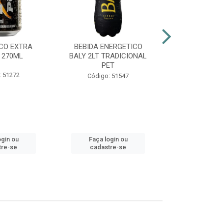
CO EXTRA
BEBIDA ENERGETICO
AGUARDENT
 270ML
BALY 2LT TRADICIONAL
965ML G
PET
: 51272
Códig
Código: 51547
ogin ou
Faça login ou
Faça lo
tre-se
cadastre-se
cadast