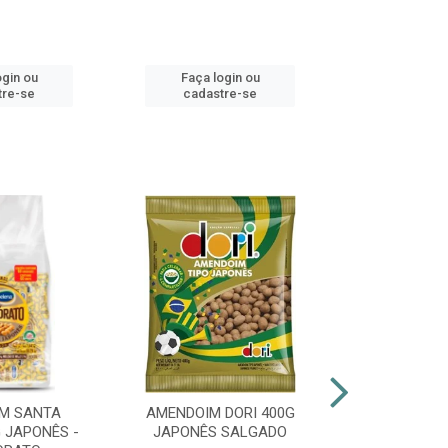
ogin ou
Faça login ou
Faça lo
tre-se
cadastre-se
cadast
M SANTA
AMENDOIM DORI 400G
PIRULITO 
 JAPONÊS -
JAPONÊS SALGADO
FLOPITO CO