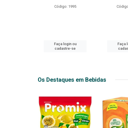
R EXPLOSIVO
Código: 1995
Código
o: 49916
login ou
Faça login ou
Faça l
stre-se
cadastre-se
cadas
Os Destaques em Bebidas