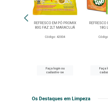
TE 51 LUXO
REFRESCO EM PÓ PROMIX
REFRESCO 
 GARRAFA
80G FAZ 2LT MARACUJÁ
18G 
go: 44
Código: 42004
Código
login ou
Faça login ou
Faça l
stre-se
cadastre-se
cadas
Os Destaques em Limpeza