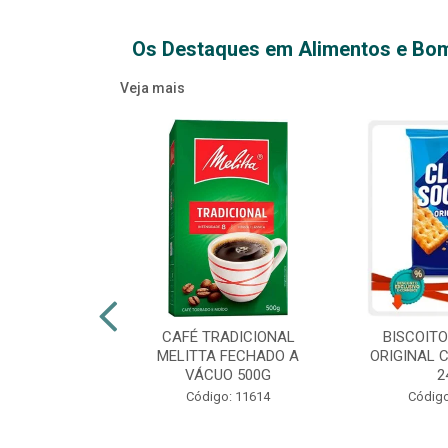
Os Destaques em Alimentos e Bo
Veja mais
XTRA VIRGEM
CAFÉ TRADICIONAL
BISCOIT
IDRO 500ML
MELITTA FECHADO A
ORIGINAL 
VÁCUO 500G
2
o: 14709
Código: 11614
Código