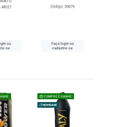
ORATO
COM ACUCAR
Código: 50679
: 48127
Código:
ogin ou
Faça login ou
Faça lo
tre-se
cadastre-se
cadast
GANHE
COMPRE E GANHE